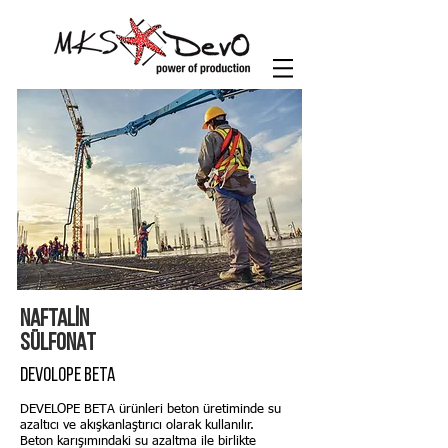
NAFTALİN
SüLFONAT
DEVOLOPE BETA
DEVELOPE BETA ürünleri beton üretiminde su
azaltıcı ve akışkanlaştırıcı olarak kullanılır.
Beton karışımındaki su azaltma ile birlikte