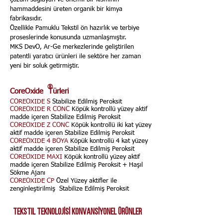
hammaddesini üreten organik bir kimya
fabrikasıdır.
Özellikle Pamuklu Tekstil ön hazırlık ve terbiye
proseslerinde konusunda uzmanlaşmıştır.
MKS DevO, Ar-Ge merkezlerinde geliştirilen
patentli yaratıcı ürünleri ile sektöre her zaman
yeni bir soluk getirmiştir.
®
CoreOxide Türleri
COREOXIDE S
Stabilize Edilmiş Peroksit
COREOXIDE R CONC
Köpük kontrollü yüzey aktif
madde içeren Stabilize Edilmiş Peroksit
COREOXIDE Z CONC
Köpük kontrollü iki kat yüzey
aktif madde içeren Stabilize Edilmiş Peroksit
COREOXIDE 4 BOYA
Köpük kontrollü 4 kat yüzey
aktif madde içeren Stabilize Edilmiş Peroksit
COREOXIDE MAXI
Köpük kontrollü yüzey aktif
madde içeren Stabilize Edilmiş Peroksit + Haşıl
Sökme Ajanı
COREOXIDE CP
Özel Yüzey aktifler ile
zenginleştirilmiş Stabilize Edilmiş Peroksit
TEKSTIL TEKNOLOJİSİ KONVANSİYONEL ÜRÜNLER
MKS DevO’nun patentli buluşu olan
Coreoxide, Stabilize Peroksit