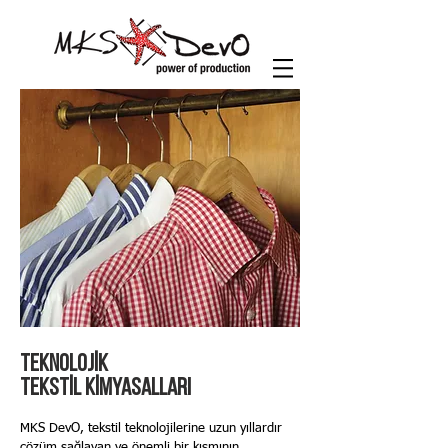
TEKNOLOJİK
TEKSTİL KİMYASALLARI
MKS DevO, tekstil teknolojilerine uzun yıllardır
çözüm sağlayan ve önemli bir kısmının