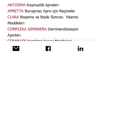
yapısıyla ağartma etkinliğini
ANTISIMA
Kaymazlık Apreleri
artırıyor.
APRETTA
Buruşmaz Apre için Reçineler
CLARA
Boyama ve Baskı Sonrası Yıkama
Maddeleri
COMPLEXA DEMINERA
Demineralizasyon
Ajanları
COREBASE
Kombine Kasar Maddeleri
DEAIRO
Hava Aldırıcılar
DEFOMA
Köpük kesiciler
DEOLA
Yağ Sökücüler
DEVOLOPE AL STAB
Viskon ve Coreoxide CP için
özel alkali
DESIZO
Haşıl Sökme Enzimleri
ECONOTRA
Ekolojik Organik Tampon Asitler
EFECTO
Özel Finishing Ajanları
FIXOS
Fiksatörler
OBA
Optik Beyazlatıcılar
OBAKILLER
Optik Giderme Ajanı
PEROKILL
Antiperoksit Enzimleri
SECHO
İyon tutucular
SOFTENO
Yumuşatıcılar ve Silikonlar
STAMPOL
Baskı Yardımcıları